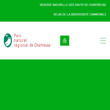
Panneau de gestion des cookies
RÉSERVE NATURELLE DES HAUTS DE CHARTREUSE
ATLAS DE LA BIODIVERSITÉ COMMUNALE
Parc
naturel
régional
de
Chartreuse
:
Savoie
/
Isère,
Rhône
Alpes,
France