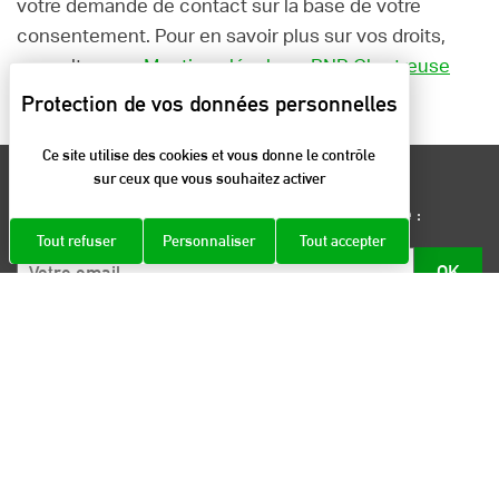
votre demande de contact sur la base de votre
consentement. Pour en savoir plus sur vos droits,
consultez nos
Mentions légales – PNR Chartreuse
Ce site utilise des cookies et vous donne le contrôle
sur ceux que vous souhaitez activer
Renseignez votre email et restez informé :
Tout refuser
Personnaliser
Tout accepter
Email
OK
*
Nous collectons votre email pour vous répondre à votre
demande de contact sur la base de votre consentement.
Pour en savoir plus sur vos droits, consultez nos
Mentions légales - PNR Chartreuse