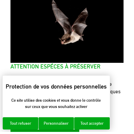
ATTENTION ESPÉCES À PRÉSERVER
Les changements climatiques, la disparition de
milieux de vie, les activités humaines économiques
et de loisirs peuvent menacer l’existence de
Ce site utilise des cookies et vous donne le contrôle
certaines espèces.
sur ceux que vous souhaitez activer
LIRE LA SUITE
Tout refuser
Personnaliser
Tout accepter