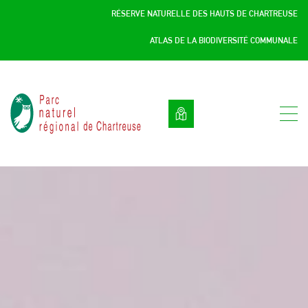
Panneau de gestion des cookies
RÉSERVE NATURELLE DES HAUTS DE CHARTREUSE
ATLAS DE LA BIODIVERSITÉ COMMUNALE
Parc
naturel
régional
de
Chartreuse
:
Savoie
/
Isère,
Rhône
Alpes,
France