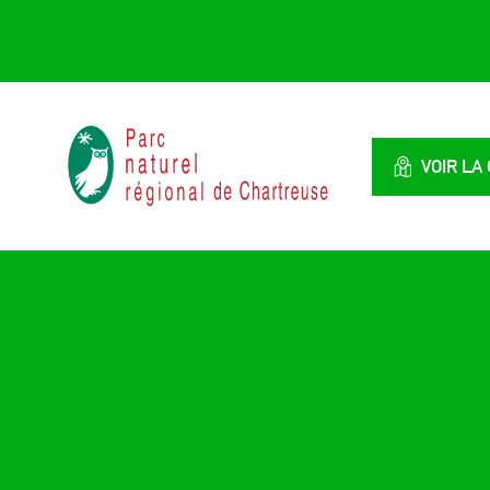
Panneau de gestion des cookies
Parc
naturel
VOIR LA
régional
de
Chartreuse
:
Savoie
/
Isère,
Rhône
Alpes,
France