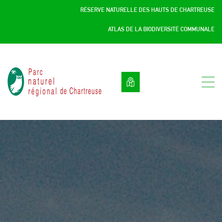
Panneau de gestion des cookies
RÉSERVE NATURELLE DES HAUTS DE CHARTREUSE
ATLAS DE LA BIODIVERSITÉ COMMUNALE
Parc
naturel
régional
de
Chartreuse
:
Savoie
/
Isère,
Rhône
Alpes,
France