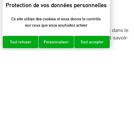
27
Ce site utilise des cookies et vous donne le contrôle
sur ceux que vous souhaitez activer
artisans, producteurs et sites culturels réunis dans le
réseau « Pépites en Chartreuse, patrimoine et savoir-
Tout refuser
Personnaliser
Tout accepter
faire »
11
musées et espaces d’interprétation
9