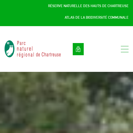
Panneau de gestion des cookies
RÉSERVE NATURELLE DES HAUTS DE CHARTREUSE
ATLAS DE LA BIODIVERSITÉ COMMUNALE
Parc
naturel
régional
de
Chartreuse
:
Savoie
/
Isère,
Rhône
Alpes,
France