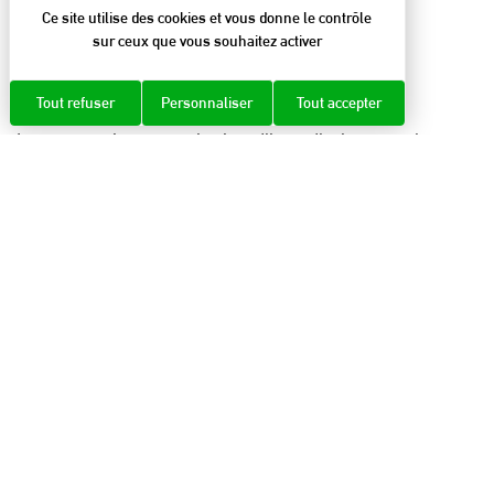
Ce site utilise des cookies et vous donne le contrôle
floristique).
sur ceux que vous souhaitez activer
LES EXCEPTIONS
Tout refuser
Personnaliser
Tout accepter
Les exceptions au principe d’interdiction sont les
suivantes : véhicules utilisés pour une mission de
service publique, véhicules utilisés à des fins
professionnelles de recherche, d’exploitation ou
d’entretien des espaces naturels, aux propriétaires et
à leurs ayants droit.
CE QUE VOUS RISQUEZ
Tout contrevenant à la loi s’expose à une
contravention avec amende de 5e classe (montant :
1500 € et 3000 € en cas de récidive), ainsi qu’à une