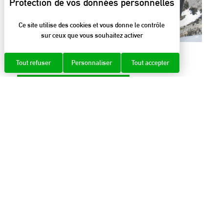
Ce site utilise des cookies et vous donne le contrôle
sur ceux que vous souhaitez activer
RÉSERVE NATURELLE DES HAUTS DE
CHARTREUSE
Tout refuser
Personnaliser
Tout accepter
LIRE LA SUITE
Renseignez votre email et restez informé :
Email
OK
*
Nous collectons votre email pour vous répondre à votre