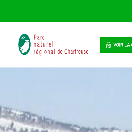
Panneau de gestion des cookies
Parc
naturel
VOIR LA
régional
de
Chartreuse
:
Savoie
/
Isère,
Rhône
Alpes,
France