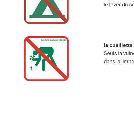
le lever du sol
la cueillett
Seuls la vuln
dans la limit
le dépôt de