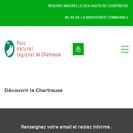
Panneau de gestion des cookies
RÉSERVE NATURELLE DES HAUTS DE CHARTREUSE
ATLAS DE LA BIODIVERSITÉ COMMUNALE
Parc
naturel
régional
de
Chartreuse
:
Savoie
Découvrir la Chartreuse
/
Isère,
Rhône
Alpes,
France
Renseignez votre email et restez informé :