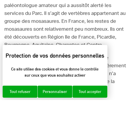
paléontologue amateur qui a aussitôt alerté les
services du Parc. Il s’agit de vertèbres appartenant au
groupe des mosasaures. En France, les restes de
mosasaures sont relativement peu nombreux. Ils ont
été découverts en Région Ile de France, Picardie,
Bourgogne, Aquitaine, Charentes et Centre.
Dans ce contexte, la découverte de restes de
mosasaures en Chartreuse est donc particulièrement
Ce site utilise des cookies et vous donne le contrôle
importante puisqu’aucun reste de mosasaure n’a
sur ceux que vous souhaitez activer
jamais été découvert dans le quart sud-est de la
France.
Tout refuser
Personnaliser
Tout accepter