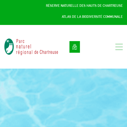
Panneau de gestion des cookies
RÉSERVE NATURELLE DES HAUTS DE CHARTREUSE
ATLAS DE LA BIODIVERSITÉ COMMUNALE
Parc
naturel
régional
de
Chartreuse
:
Savoie
/
Isère,
Rhône
Alpes,
France