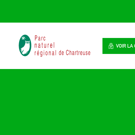
Panneau de gestion des cookies
Parc
naturel
VOIR LA
régional
de
Chartreuse
:
Savoie
/
Isère,
Rhône
Alpes,
France