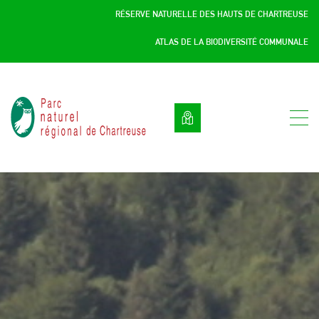
Panneau de gestion des cookies
RÉSERVE NATURELLE DES HAUTS DE CHARTREUSE
ATLAS DE LA BIODIVERSITÉ COMMUNALE
Parc
naturel
régional
de
Chartreuse
:
Savoie
/
Isère,
Rhône
Alpes,
France