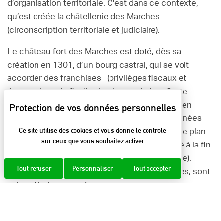
d’organisation territoriale. C’est dans ce contexte,
qu’est créée la châtellenie des Marches
(circonscription territoriale et judiciaire).
Le château fort des Marches est doté, dès sa
création en 1301, d’un bourg castral, qui se voit
accorder des franchises (privilèges fiscaux et
économiques) afin d’attirer la population. Cette
villeneuve est ceinte d’une palissade en bois en
1302, remplacée par des fortifications maçonnées
Ce site utilise des cookies et vous donne le contrôle
dès 1306. Celles-ci sont flanquées de tours de plan
sur ceux que vous souhaitez activer
circulaire, comme en atteste un dessin réalisé à la fin
du 16ème s. par Claude Chastillon (topographe).
Tout refuser
Personnaliser
Tout accepter
L’une des tours, ainsi que l’une des cinq portes, sont
aujourd’hui conservées.
Si les maisons ne conservent en façade aucun
vestige médiéval (seulement de rares vestiges de