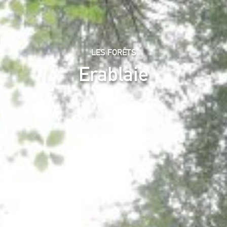
LES FORÊTS
Erablaie