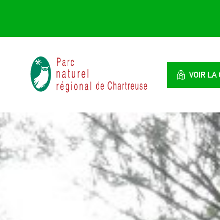
Panneau de gestion des cookies
Parc
naturel
VOIR LA
régional
de
Chartreuse
:
Savoie
/
Isère,
Rhône
Alpes,
France