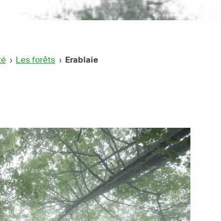
té
›
Les forêts
›
Erablaie