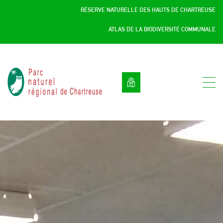
Panneau de gestion des cookies
RÉSERVE NATURELLE DES HAUTS DE CHARTREUSE
ATLAS DE LA BIODIVERSITÉ COMMUNALE
Parc
naturel
régional
de
Chartreuse
:
Savoie
/
Isère,
Rhône
Alpes,
France