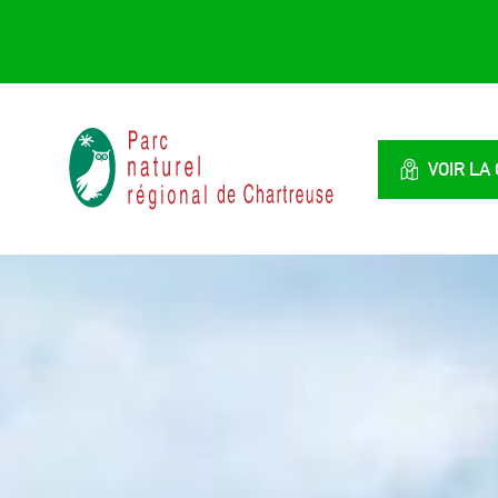
Panneau de gestion des cookies
Parc
naturel
VOIR LA
régional
de
Chartreuse
:
Savoie
/
Isère,
Rhône
Alpes,
France