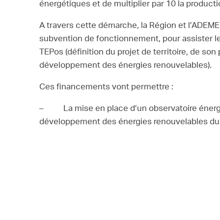
énergétiques et de multiplier par 10 la product
A travers cette démarche, la Région et l’ADEME
subvention de fonctionnement, pour assister le 
TEPos (définition du projet de territoire, de so
développement des énergies renouvelables).
Ces financements vont permettre :
– La mise en place d’un observatoire énergéti
développement des énergies renouvelables du t
pluriannuel
– Le financement d’études de faisabilité co
dans la phase d’observatoire