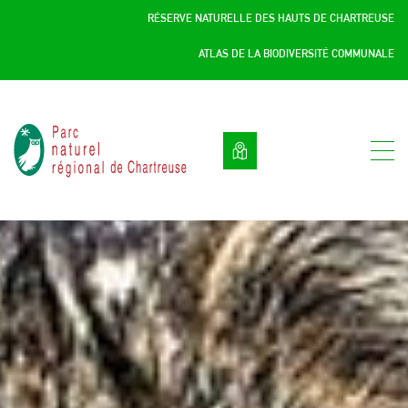
Panneau de gestion des cookies
RÉSERVE NATURELLE DES HAUTS DE CHARTREUSE
ATLAS DE LA BIODIVERSITÉ COMMUNALE
Parc
naturel
régional
de
Chartreuse
:
Savoie
/
Isère,
Rhône
Alpes,
France