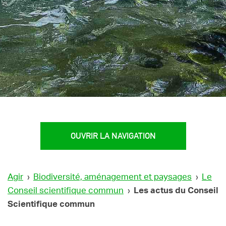
OUVRIR LA NAVIGATION
Agir
›
Biodiversité, aménagement et paysages
›
Le
Conseil scientifique commun
›
Les actus du Conseil
Scientifique commun