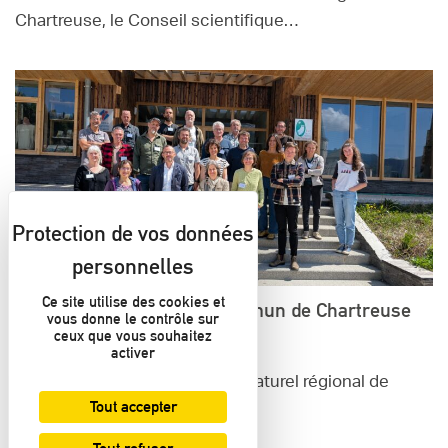
Chartreuse, le Conseil scientifique…
Ce site utilise des cookies et
Le Conseil scientifique commun de Chartreuse
vous donne le contrôle sur
fait sa rentrée
ceux que vous souhaitez
activer
Le jeudi 23 avril 2026, le Parc naturel régional de
Tout accepter
Chartreuse a accueilli à…