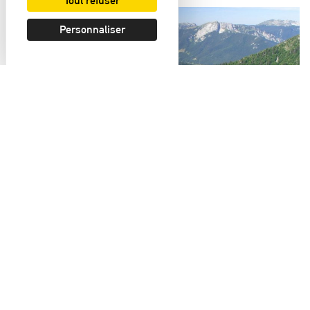
Tout refuser
Personnaliser
Avis sur le plan de reboisement de l’ONF en
Chartreuse
Avis du Conseil scientifique sur le volet forestier du
Plan de relance en Chartreuse