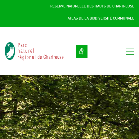
Panneau de gestion des cookies
RÉSERVE NATURELLE DES HAUTS DE CHARTREUSE
ATLAS DE LA BIODIVERSITÉ COMMUNALE
Parc
naturel
régional
de
Chartreuse
:
Savoie
/
Isère,
Rhône
Alpes,
France