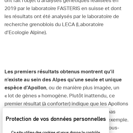
ont fait l’objet d’analyses génétiques réalisées en
2019 par le laboratoire FASTERIS en suisse et dont
les résultats ont été analysés par le laboratoire de
recherche grenoblois du LECA (Laboratoire
d’Ecologie Alpine).
Les premiers résultats obtenus montrent qu’il
n’existe au sein des Alpes qu’une seule et unique
espèce d’Apollon
, ou de manière plus imagée, un
« lot de gènes » homogène. Plutôt inattendu, ce
premier résultat (à conforter) indique que les Apollons
des Bauges ou de la Chartreuse ne diffèrent pas
génétiquement des Apollons du Vercors par exemple.
Ces résultats confirment ainsi l’absence de sous-
Ce site utilise des cookies et vous donne le contrôle