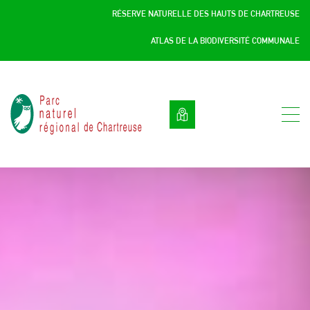
Panneau de gestion des cookies
RÉSERVE NATURELLE DES HAUTS DE CHARTREUSE
ATLAS DE LA BIODIVERSITÉ COMMUNALE
Parc
naturel
régional
de
Chartreuse
:
Savoie
/
Isère,
Rhône
Alpes,
France