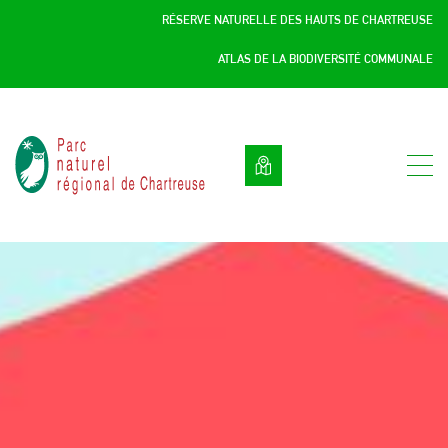
Panneau de gestion des cookies
RÉSERVE NATURELLE DES HAUTS DE CHARTREUSE
ATLAS DE LA BIODIVERSITÉ COMMUNALE
Parc
naturel
régional
de
Chartreuse
:
Savoie
/
Isère,
Rhône
Alpes,
France