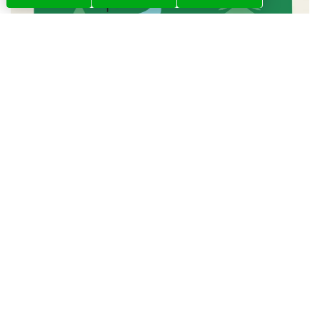
à La Bridoire : Les Spectacles de Mon Moulin
les vendredis 25 juillet, 1er août, 8 août, 15 août : les
jardins de l’historique Moulin Bovagnet à la Bridoire
vous accueille pour les
Spectacles de Mon Moulin
.
«
Plongez dans une atmosphère unique où le
murmure de l’eau accompagne chaque