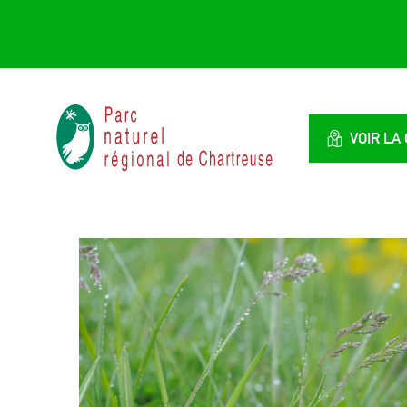
Panneau de gestion des cookies
Parc
naturel
VOIR LA
régional
de
Chartreuse
:
Savoie
/
Isère,
Rhône
Alpes,
France