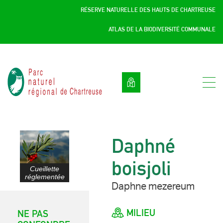
Panneau de gestion des cookies
RÉSERVE NATURELLE DES HAUTS DE CHARTREUSE
ATLAS DE LA BIODIVERSITÉ COMMUNALE
Parc
naturel
régional
de
Chartreuse
:
Daphné
Savoie
/
boisjoli
Isère,
Cueillette
réglementée
Rhône
Daphne mezereum
Alpes,
France
MILIEU
NE PAS