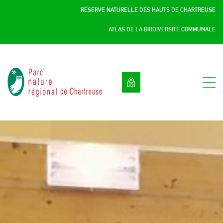
Panneau de gestion des cookies
RÉSERVE NATURELLE DES HAUTS DE CHARTREUSE
ATLAS DE LA BIODIVERSITÉ COMMUNALE
Parc
naturel
régional
de
Chartreuse
:
Savoie
/
Isère,
Rhône
Alpes,
France