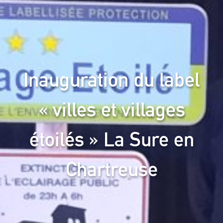
Inauguration du label
« villes et villages
étoilés » La Sure en
Chartreuse