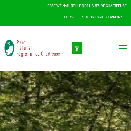
Panneau de gestion des cookies
RÉSERVE NATURELLE DES HAUTS DE CHARTREUSE
ATLAS DE LA BIODIVERSITÉ COMMUNALE
Parc
naturel
régional
de
Chartreuse
:
Savoie
/
Isère,
Rhône
Alpes,
France