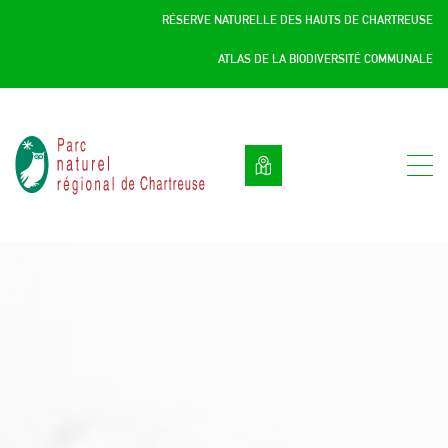
Panneau de gestion des cookies
RÉSERVE NATURELLE DES HAUTS DE CHARTREUSE
ATLAS DE LA BIODIVERSITÉ COMMUNALE
Parc
naturel
régional
de
Chartreuse
:
Savoie
/
Isère,
Rhône
Alpes,
France