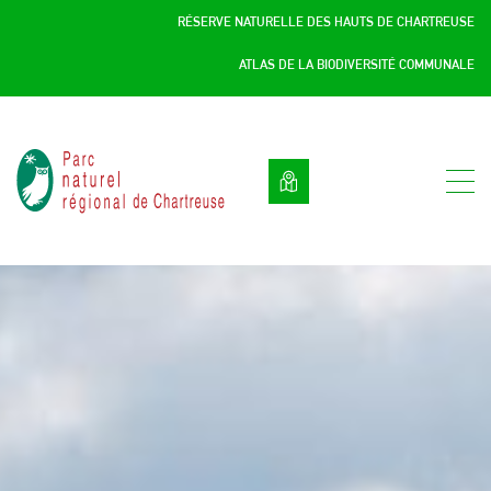
Panneau de gestion des cookies
RÉSERVE NATURELLE DES HAUTS DE CHARTREUSE
ATLAS DE LA BIODIVERSITÉ COMMUNALE
Parc
naturel
régional
de
Chartreuse
:
Savoie
/
Isère,
Rhône
Alpes,
France