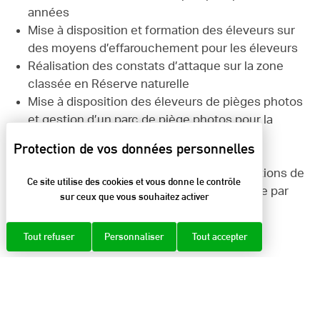
années
Mise à disposition et formation des éleveurs sur
des moyens d’effarouchement pour les éleveurs
Réalisation des constats d’attaque sur la zone
classée en Réserve naturelle
Mise à disposition des éleveurs de pièges photos
et gestion d’un parc de piège photos pour la
surveillance du territoire
Transparence sur le recueil et partage
d’informations systématique des observations de
Ce site utilise des cookies et vous donne le contrôle
loup à l’ensemble des éleveurs du territoire par
sur ceux que vous souhaitez activer
SMS et mails.
Tout refuser
Personnaliser
Tout accepter
Des aides nationales
Le statut du loup et les mesures de protection des
troupeaux sont gérés à l’échelle nationale.