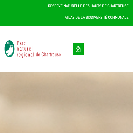
Panneau de gestion des cookies
RÉSERVE NATURELLE DES HAUTS DE CHARTREUSE
ATLAS DE LA BIODIVERSITÉ COMMUNALE
Parc
naturel
régional
de
Chartreuse
:
Savoie
/
Isère,
Rhône
Alpes,
France